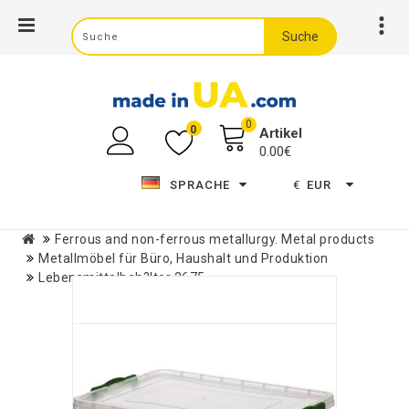
Suche
0
0
Artikel
0.00€
SPRACHE
€
EUR
Ferrous and non-ferrous metallurgy. Metal products
Metallmöbel für Büro, Haushalt und Produktion
Lebensmittelbeh?lter 2675