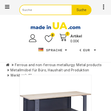
Suche
0
0
Artikel
0.00€
SPRACHE
€
EUR
Ferrous and non-ferrous metallurgy. Metal products
Metallmöbel für Büro, Haushalt und Produktion
Werkbank 41