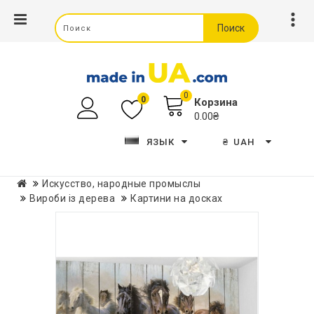
Поиск
0
0
Корзина
0.00₴
ЯЗЫК
₴
UAH
Искусство, народные промыслы
Вироби із дерева
Картини на досках