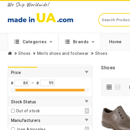
We Ship Worldwide!
Categories
Brands
Home
Shoes
Men's shoes and footwear
Shoes
Shoes
Price
₴
–
₴
Stock Status
Out of stock
4
Manufacturers
Jose Amorales
6