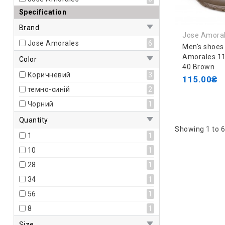
Specification
Brand
Jose Amora
Jose Amorales
6
Men's shoes
Amorales 1
Color
40 Brown
Коричневий
3
115.00₴
темно-синій
2
Чорний
1
Quantity
Showing 1 to 6
1
1
10
1
28
1
34
1
56
1
8
1
Size