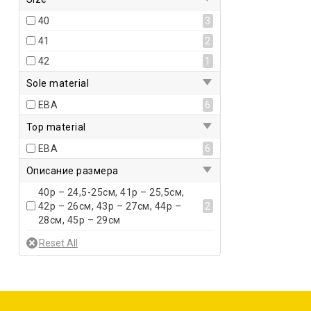
40
3
41
2
42
1
Sole material
ЕВА
6
Top material
ЕВА
6
Описание размера
40р – 24,5-25см, 41р – 25,5см,
42р – 26см, 43р – 27см, 44р –
2
28см, 45р – 29см