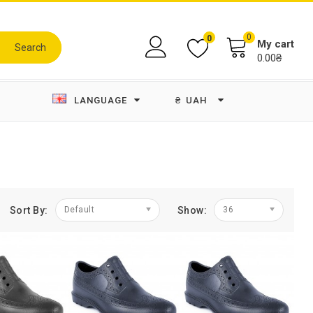
0
0
My cart
Search
0.00₴
LANGUAGE
₴
UAH
Sort By:
Default
Show:
36