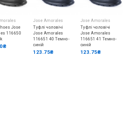
morales
Jose Amorales
Jose Amorales
shoes Jose
Туфлі чоловічі
Туфлі чоловічі
es 116650
Jose Amorales
Jose Amorales
ck
116651 40 Темно-
116651 41 Темно-
синій
синій
00₴
123.75₴
123.75₴