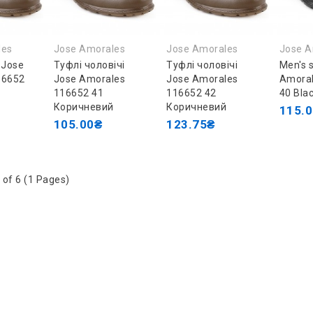
les
Jose Amorales
Jose Amorales
Jose A
 Jose
Туфлі чоловічі
Туфлі чоловічі
Men's 
16652
Jose Amorales
Jose Amorales
Amoral
116652 41
116652 42
40 Bla
Коричневий
Коричневий
115.
105.00₴
123.75₴
 of 6 (1 Pages)