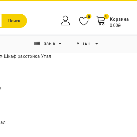
0
0
Корзина
Поиск
0.00₴
ЯЗЫК
₴
UAH
Шкаф расстойка Утал
в
тал