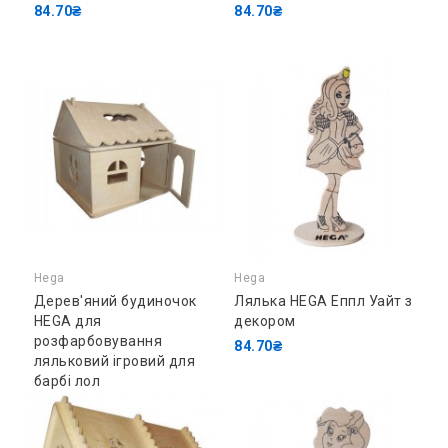
84.70₴
84.70₴
Hega
Hega
Дерев'яний будиночок
Лялька HEGA Еппл Уайт з
HEGA для
декором
розфарбовування
84.70₴
ляльковий ігровий для
барбі лол
962.50₴