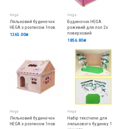
Hega
Hega
Ляльковий будиночок
Будиночок HEGA
HEGA з розписом 1пов.
рожевий для лол 2х
поверховий
1265.00₴
1856.80₴
Hega
Hega
Ляльковий будиночок
Набір текстилю для
HEGA з розписом 1пов.
лялькового будинку 1