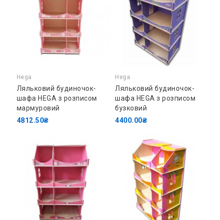
Hega
Hega
Ляльковий будиночок-
Ляльковий будиночок-
шафа HEGA з розписом
шафа HEGA з розписом
мармуровий
бузковий
4812.50₴
4400.00₴