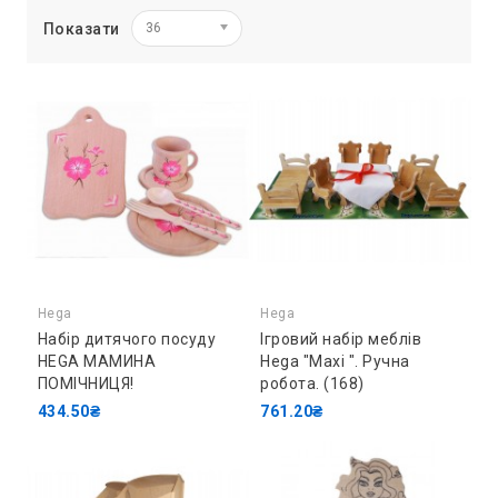
Показати
36
Hega
Hega
Набір дитячого посуду
Ігровий набір меблів
HEGA МАМИНА
Hega "Maxi ". Ручна
ПОМІЧНИЦЯ!
робота. (168)
434.50₴
761.20₴