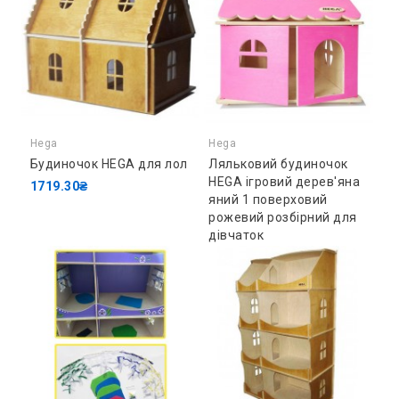
Hega
Hega
Будиночок HEGA для лол
Ляльковий будиночок
HEGA ігровий дерев'яна
1719.30₴
яний 1 поверховий
рожевий розбірний для
дівчаток
1168.20₴