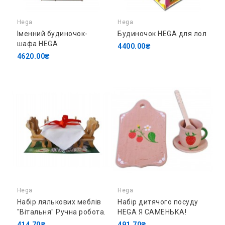
Hega
Hega
Іменний будиночок-
Будиночок HEGA для лол
шафа HEGA
4400.00₴
4620.00₴
Hega
Hega
Набір лялькових меблів
Набір дитячого посуду
"Вітальня" Ручна робота.
HEGA Я САМЕНЬКА!
414.70₴
491.70₴