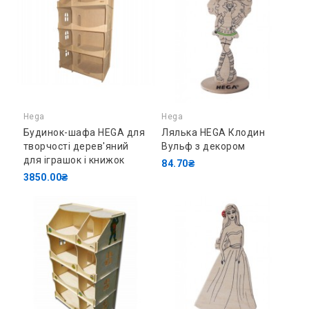
Hega
Hega
Будинок-шафа HEGA для
Лялька HEGA Клодин
творчості дерев'яний
Вульф з декором
для іграшок і книжок
84.70₴
3850.00₴