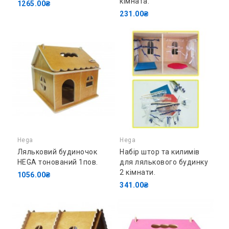
кімната.
1265.00₴
231.00₴
Hega
Hega
Ляльковий будиночок
Набір штор та килимів
HEGA тонований 1пов.
для лялькового будинку
2 кімнати.
1056.00₴
341.00₴