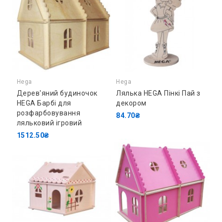
Hega
Hega
Дерев'яний будиночок
Лялька HEGA Пінкі Пай з
HEGA Барбі для
декором
розфарбовування
84.70₴
ляльковий ігровий
1512.50₴