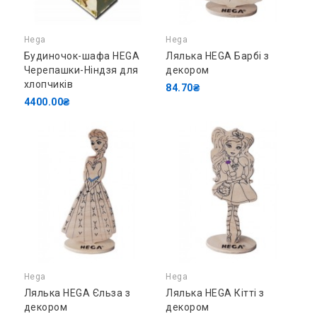
Hega
Hega
Будиночок-шафа HEGA
Лялька HEGA Барбі з
Черепашки-Ніндзя для
декором
хлопчиків
84.70₴
4400.00₴
Hega
Hega
Лялька HEGA Єльза з
Лялька HEGA Кітті з
декором
декором