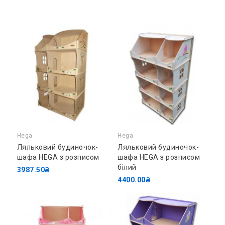
Hega
Hega
Ляльковий будиночок-
Ляльковий будиночок-
шафа HEGA з розписом
шафа HEGA з розписом
білий
3987.50₴
4400.00₴