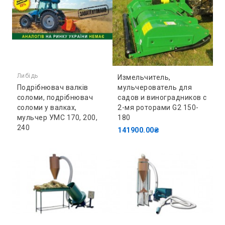
Либідь
Измельчитель,
Подрібнювач валків
мульчерователь для
соломи, подрібнювач
садов и виноградников с
соломи у валках,
2-мя роторами G2 150-
мульчер УMС 170, 200,
180
240
141900.00₴
174900.00₴