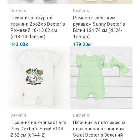
Dexter`s
Dexter`s
Пісочник з ажурної
Ромпер з коротким
тканини ZooZoo Dexter`s
рукавом Sunny Dexter`s
Рожевий 18-13 62 см
Білий 124 74 см (d124-
(d18-13-1зв-рв)
1лв-рв)
143.00₴
179.30₴
Dexter`s
Dexter`s
Пісочник на кнопках Let's
Пісочник із пов'язкою із
Play Dexter`s Білий d144-
перфорованої тканини
2 62 см (d144-2)
Salat Dexter`s Зелений