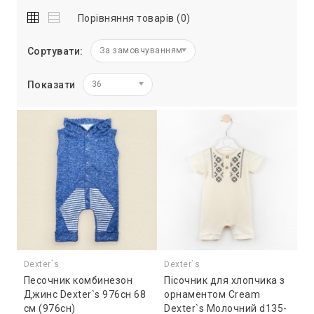
Порівняння товарів (0)
Сортувати:
За замовчуванням
Показати
36
Dexter`s
Dexter`s
Песочник комбинезон
Пісочник для хлопчика з
Джинс Dexter`s 976сн 68
орнаментом Cream
см (976сн)
Dexter`s Молочний d135-