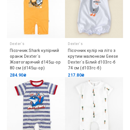
Dexter`s
Dexter`s
Пісочник Shark кулірний
Пісочник кулір на літо з
оранж Dexter`s
крутим малюнком Geese
Жовтогарячий d145ш-ор
Dexter`s Білий d103гс-б
80 см (d145ш-ор)
74 см (d103гс-б)
284.90₴
217.80₴