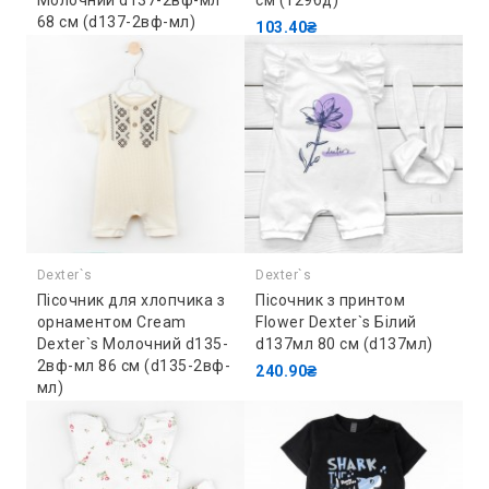
Молочний d137-2вф-мл
см (129бд)
68 см (d137-2вф-мл)
103.40₴
255.20₴
Dexter`s
Dexter`s
Пісочник для хлопчика з
Пісочник з принтом
орнаментом Cream
Flower Dexter`s Білий
Dexter`s Молочний d135-
d137мл 80 см (d137мл)
2вф-мл 86 см (d135-2вф-
240.90₴
мл)
255.20₴