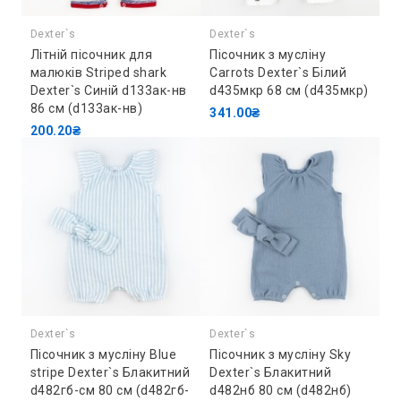
Dexter`s
Dexter`s
Літній пісочник для
Пісочник з мусліну
малюків Striped shark
Carrots Dexter`s Білий
Dexter`s Синій d133ак-нв
d435мкр 68 см (d435мкр)
86 см (d133ак-нв)
341.00₴
200.20₴
Dexter`s
Dexter`s
Пісочник з мусліну Blue
Пісочник з мусліну Sky
stripe Dexter`s Блакитний
Dexter`s Блакитний
d482гб-см 80 см (d482гб-
d482нб 80 см (d482нб)