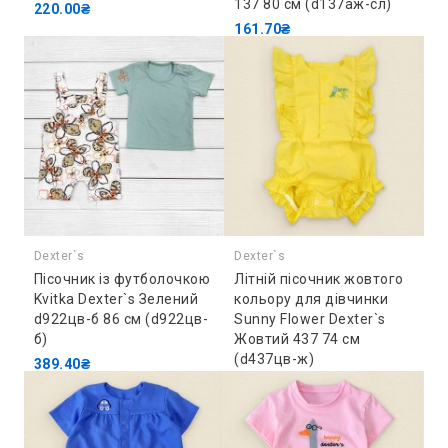
137 80 см (d137аж-сл)
220.00₴
161.70₴
Dexter`s
Dexter`s
Пісочник із футболочкою
Літній пісочник жовтого
Kvitka Dexter`s Зелений
кольору для дівчинки
d922цв-б 86 см (d922цв-
Sunny Flower Dexter`s
б)
Жовтий 437 74 см
(d437цв-ж)
389.40₴
320.10₴