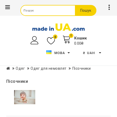
Пошук
0
0
Кошик
0.00₴
МОВА
₴
UAH
Одяг
Одяг для немовлят
Пісочники
Пісочники