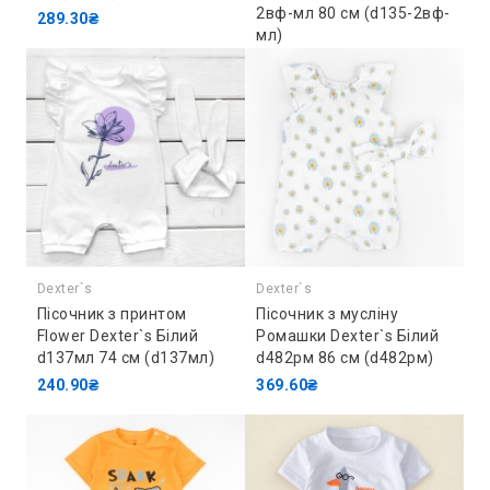
2вф-мл 80 см (d135-2вф-
289.30₴
мл)
255.20₴
Dexter`s
Dexter`s
Пісочник з принтом
Пісочник з мусліну
Flower Dexter`s Білий
Ромашки Dexter`s Білий
d137мл 74 см (d137мл)
d482рм 86 см (d482рм)
240.90₴
369.60₴