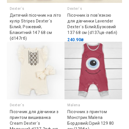
Dexter`s
Dexter`s
Дитячий пісочник на літо
Пісочник із пов'язкою
кулір Stripes Dexter`s
для дівчинки Lavender
Білий; Рожевий;
Dexter`s Білий;Бузковий
Блакитний 147 68 см
137 68 см (d137цв-лвбл)
(d147гб)
240.90₴
172.70₴
Dexter`s
Malena
Пісочник для дівчинки з
Пісочник з принтом
принтом вишиванка
Монстрик Malena
Cream Dexter`s
Бордовий;Сірий 129 80