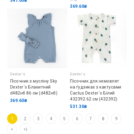
341.00₴
369.60₴
Dexter`s
Dexter`s
Пісочник з мусліну Sky
Пісочник для немовлят
Dexter`s Блакитний
на ґудзиках з кактусами
d482нб 86 см (d482нб)
Cactus Dexter`s Білий
432392 62 см (432392)
369.60₴
531.30₴
1
2
3
4
5
6
7
8
9
>
>|