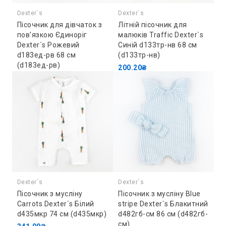
Dexter`s
Dexter`s
Пісочник для дівчаток з
Літній пісочник для
пов'язкою Єдиноріг
малюків Traffic Dexter`s
Dexter`s Рожевий
Синій d133тр-нв 68 см
d183ед-рв 68 см
(d133тр-нв)
(d183ед-рв)
200.20₴
255.20₴
Dexter`s
Dexter`s
Пісочник з мусліну
Пісочник з мусліну Blue
Carrots Dexter`s Білий
stripe Dexter`s Блакитний
d435мкр 74 см (d435мкр)
d482гб-см 86 см (d482гб-
см)