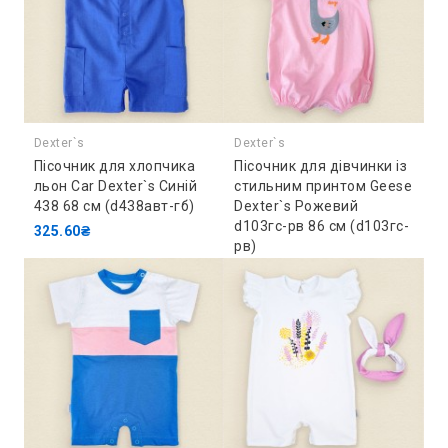
Dexter`s
Dexter`s
Пісочник для хлопчика
Пісочник для дівчинки із
льон Car Dexter`s Синій
стильним принтом Geese
438 68 см (d438авт-гб)
Dexter`s Рожевий
d103гс-рв 86 см (d103гс-
325.60₴
рв)
217.80₴