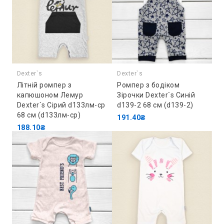
Dexter`s
Dexter`s
Літній ромпер з
Ромпер з бодіком
капюшоном Лемур
Зірочки Dexter`s Синій
Dexter`s Сірий d133лм-ср
d139-2 68 см (d139-2)
68 см (d133лм-ср)
191.40₴
188.10₴