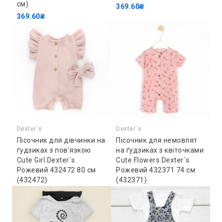
см)
369.60₴
369.60₴
Dexter`s
Dexter`s
Пісочник для дівчинки на
Пісочник для немовлят
ґудзиках з пов'язкою
на ґудзиках з квіточками
Cute Girl Dexter`s
Cute Flowers Dexter`s
Рожевий 432472 80 см
Рожевий 432371 74 см
(432472)
(432371)
517.00₴
531.30₴