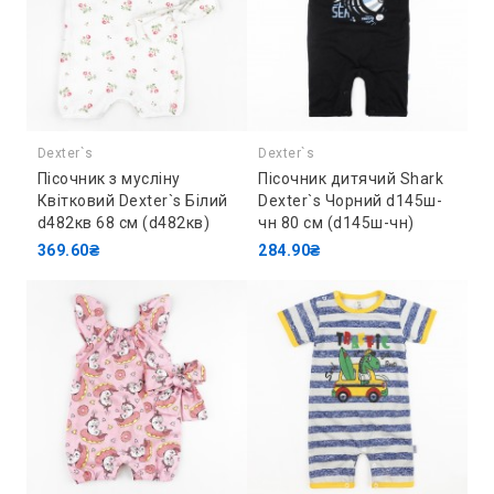
Dexter`s
Dexter`s
Пісочник з мусліну
Пісочник дитячий Shark
Квітковий Dexter`s Білий
Dexter`s Чорний d145ш-
d482кв 68 см (d482кв)
чн 80 см (d145ш-чн)
369.60₴
284.90₴