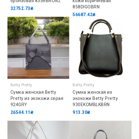
бронзовая 835RBRONZ
кожи коричневая
858DIGOBRN
32752.73₴
56687.42₴
Betty Pretty
Betty Pretty
Сумка женская Betty
Сумка женская из
Pretty из экокожи серая
экокожи Betty Pretty
924GRY
930EKOMBLKBRN
26544.11₴
913.30₴