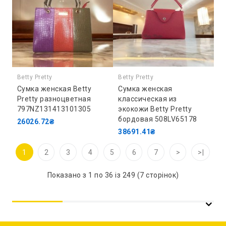
Betty Pretty
Betty Pretty
Сумка женская Betty
Сумка женская
Pretty разноцветная
классическая из
797NZ131413101305
экокожи Betty Pretty
бордовая 508LV65178
26026.72₴
38691.41₴
1
2
3
4
5
6
7
>
>|
Показано з 1 по 36 із 249 (7 сторінок)