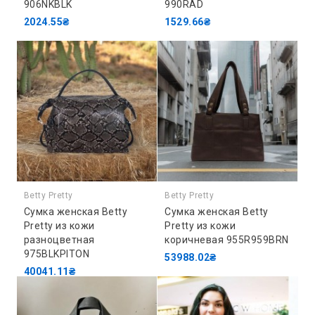
906NKBLK
990RAD
2024.55₴
1529.66₴
Betty Pretty
Betty Pretty
Сумка женская Betty
Сумка женская Betty
Pretty из кожи
Pretty из кожи
разноцветная
коричневая 955R959BRN
975BLKPITON
53988.02₴
40041.11₴