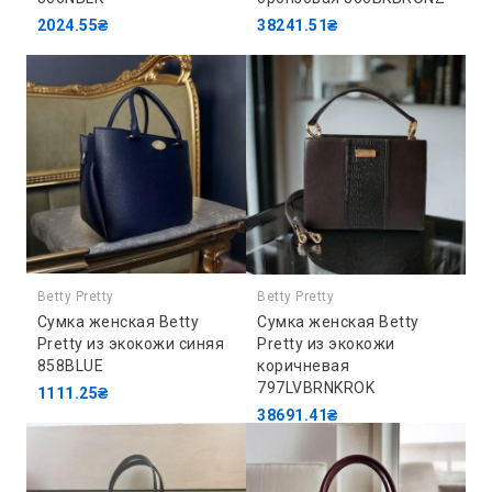
2024.55₴
38241.51₴
Betty Pretty
Betty Pretty
Сумка женская Betty
Сумка женская Betty
Pretty из экокожи синяя
Pretty из экокожи
858BLUE
коричневая
797LVBRNKROK
1111.25₴
38691.41₴