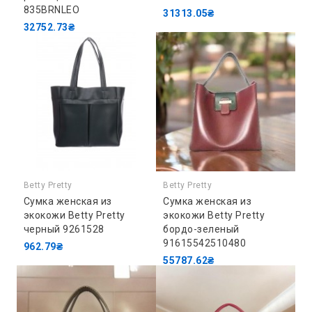
835BRNLEO
31313.05₴
32752.73₴
Betty Pretty
Betty Pretty
Сумка женская из
Сумка женская из
экокожи Betty Pretty
экокожи Betty Pretty
черный 9261528
бордо-зеленый
91615542510480
962.79₴
55787.62₴