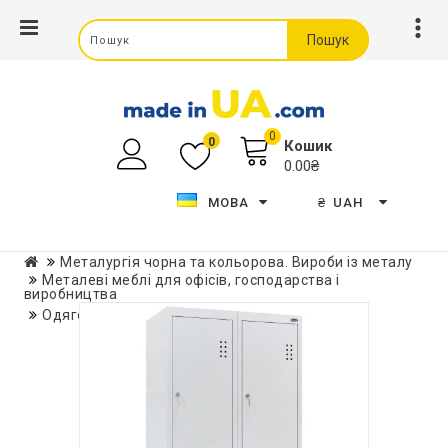
Пошук
0
0
Кошик
0.00₴
МОВА
₴
UAH
Металургія чорна та кольорова. Вироби із металу
Металеві меблі для офісів, господарства і
виробництва
Одягова металева шафа ШО-400/2-4*