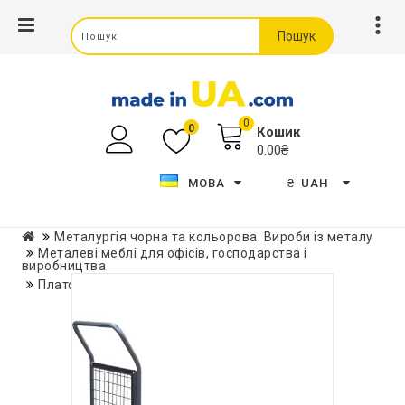
Пошук
0
0
Кошик
0.00₴
МОВА
₴
UAH
Металургія чорна та кольорова. Вироби із металу
Металеві меблі для офісів, господарства і
виробництва
Платформений сітчатий візок ТПС-1С-9х6