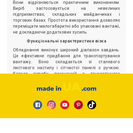
Вони відрізняються практичним виконанням.
Виріб застосовується на невеликих
підприємствах, складських майданчиках і
торгових базах. Простота використання дозволяє
переміщати малогабаритні або упаковані вантажі,
не докладаючи додаткових зусиль.
Функціональні характеристики візка
Обладнання виконує широкий діапазон завдань.
Це ефективне придбання для транспортування
вантажу. Воно складається зі сталевого
листового настилу і сітчастої панелі з ручкою.
Каркас виробу виконаний з тонкостінного
сталевого профілю. Пересувається візок за
допомогою коліс, забезпечених роликовими
підшипниками. Два з них поворотні (360°), інші –
спрямовані, що гарантує рівний хід вироби.
Виділимо особливості платформної
сітчастого візка ТПС-1С-9х6:
Надійність виконання – комплектування
деталі пофарбовані полімерною