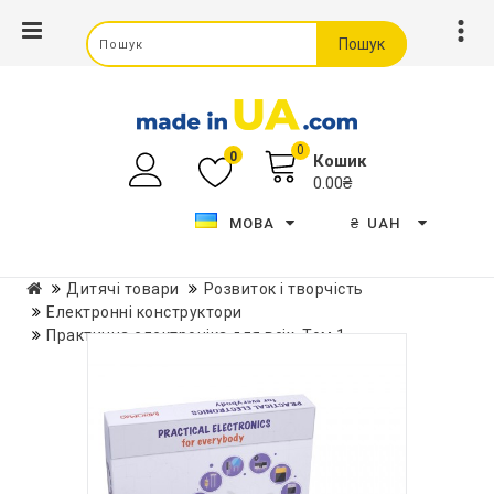
Пошук
0
0
Кошик
0.00₴
МОВА
₴
UAH
Дитячі товари
Розвиток і творчість
Електронні конструктори
Практична електроніка для всіх. Том 1