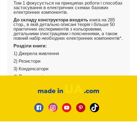
Том 1 фокусується на принципах роботи і способах
застосування в електричних схемах базових
електронних компонентів.
До складу конструктора входять
книга на 285
стор., в якій детально описані теорія і більше 50
практичних експериментів з кольоровими,
детальними ілюстраціями і поясненнями, а також
повний набір необхідних електронних компонентів*.
Розділи книги:
1) Джерела живлення
2) Резистори
3) Конденсатори
4) Перемикачі
5) Напівпровідники
6) Оптоелектроніка
Вивчаючи електроніку за допомогою конструктора
Practical Electronics For Everybody. Volume 1 Ви
підсилите свої знання не тільки з електроніки, а й
технічну англійську мову, будете володіти
сучасною термінологією і в майбутньому з легкістю
зможете розширити горизонти своїх знань,
використовуючи англомовну технічну документацію
та світові джерела інформації.