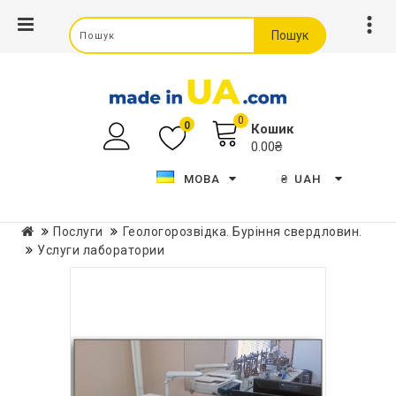
Пошук
0
0
Кошик
0.00₴
МОВА
₴
UAH
Послуги
Геологорозвідка. Буріння свердловин.
Услуги лаборатории