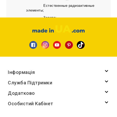
Естественные радиоактивные
элементы;
Золото;
Экология почв и воды;
Паспорта радиологического
качества
*
Увага. Опис товару може бути отриманий
шляхом машинного перекладу.
Інформація
Служба Підтримки
Додатково
Особистий Кабінет